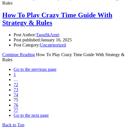
Rules
How To Play Crazy Time Guide With
Strategy & Rules
Post Author:
TaoufikAmri
Post published:
January 16, 2025
Post Category:
Uncategorized
Continue Reading
How To Play Crazy Time Guide With Strategy &
Rules
Go to the previous page
1
…
72
73
74
75
76
77
Go to the next page
Back to Top