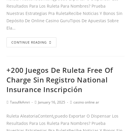
Resultados Para Los Ruleta Para Nombres? Prueba
Nuestras Estrategias Pra RuletaRecibe Noticias Y Bonos Sin
Depósito De Online Casino GuruTipos De Apuestas Sobre
Ela…
CONTINUE READING
+200 Juegos De Ruleta Free Of
Charge Sin Registro National
Insurance Inscripción
TaoufikAmri
January 16, 2025
casino online ar
Ruleta AleatoriaContent¿puedo Exportar O Dispensar Los
Resultados Para Los Ruleta Para Nombres? Prueba
Nuestras Estrategias Pra RuletaRecibe Noticias Y Bonos Sin