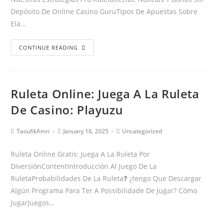
Depósito De Online Casino GuruTipos De Apuestas Sobre
Ela…
CONTINUE READING
Ruleta Online: Juega A La Ruleta
De Casino: Playuzu
TaoufikAmri
January 16, 2025
Uncategorized
Ruleta Online Gratis: Juega A La Ruleta Por
DiversiónContentIntroducción Al Juego De La
RuletaProbabilidades De La Ruleta❓ ¿tengo Que Descargar
Algún Programa Para Ter A Possibilidade De Jugar? Cómo
JugarJuegos…