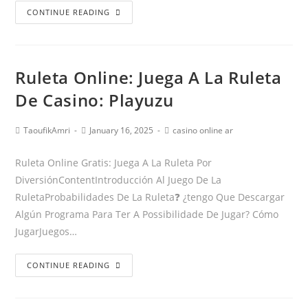
CONTINUE READING
Ruleta Online: Juega A La Ruleta
De Casino: Playuzu
TaoufikAmri
January 16, 2025
casino online ar
Ruleta Online Gratis: Juega A La Ruleta Por
DiversiónContentIntroducción Al Juego De La
RuletaProbabilidades De La Ruleta❓ ¿tengo Que Descargar
Algún Programa Para Ter A Possibilidade De Jugar? Cómo
JugarJuegos…
CONTINUE READING